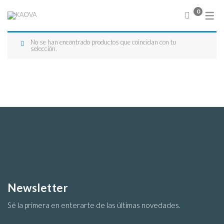
0
No se han encontrado productos que coincidan con tu
NUEVA COLECCIÓN
selección.
Abrigos
Sweater
Chamarras
Chalecos
Blusas
Camisas
Conjuntos
Faldas
Vestidos
Newsletter
Sé la primera en enterarte de las últimas novedades.