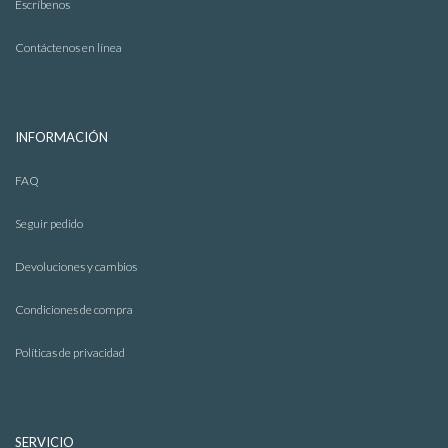
Escríbenos
Sweaters
Contáctenos en línea
INFORMACIÓN
FAQ
Seguir pedido
Devoluciones y cambios
Condiciones de compra
Políticas de privacidad
Chalecos
SERVICIO