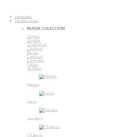
Novedades
Tienda en linea
NUEVA COLECCIÓN
Abrigos
Sweater
Chamarras
Chalecos
Blusas
Camisas
Conjuntos
Faldas
Vestidos
Abrigos
Sacos
Sweaters
Chalecos