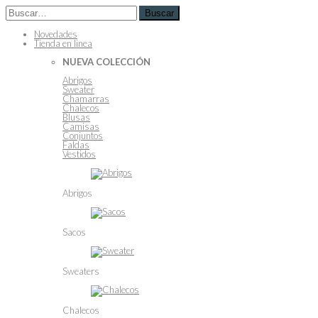
Buscar
Novedades
Tienda en linea
NUEVA COLECCIÓN
Abrigos
Sweater
Chamarras
Chalecos
Blusas
Camisas
Conjuntos
Faldas
Vestidos
Abrigos
Sacos
Sweaters
Chalecos