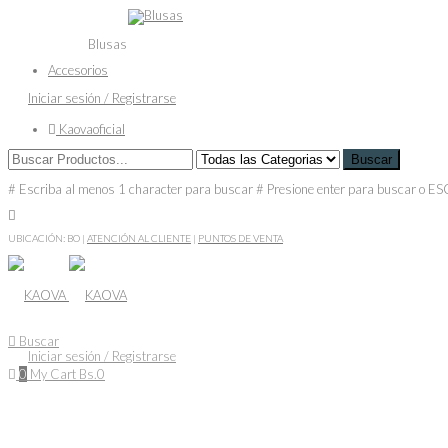
Blusas
Accesorios
Iniciar sesión / Registrarse
Kaovaoficial
Buscar
# Escriba al menos 1 character para buscar
# Presione enter para buscar o ES
UBICACIÓN: BO
|
ATENCIÓN AL CLIENTE
|
PUNTOS DE VENTA
Buscar
Iniciar sesión / Registrarse
0
My Cart
Bs.
0