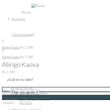
Blusas
Accesorios
Click to enlarge
Abrigo Kaova
Bs.
2,380
Abrigo Kaova
Bs.
2,380
Abrigo Kaova
Bs.
2,380
¿Cuál es tu talle?
38
40
42
44
46
Talla :
Clear
SKU:
ABDPT00376-J
Categorías:
Abrigos
,
Abrigos OI25
Etiqueta
NC-25-A
Información adicional