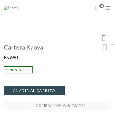
0
NUEVA COLECCIÓN
Abrigos
Sweater
Chamarras
Cartera Kaova
Chalecos
Blusas
Bs.
690
Camisas
Conjuntos
4 DISPONIBLES
Faldas
Vestidos
AÑADIR AL CARRITO
¡COMPRA POR WHATSAPP!