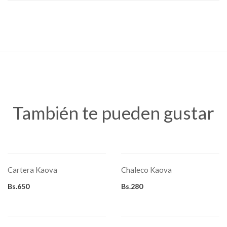
Sacos
También te pueden gustar
AÑADIR AL CARRITO
SELECCIONAR OPCIONES
Este
producto
Cartera Kaova
Chaleco Kaova
tiene
múltiples
variantes.
Bs.
650
Bs.
280
Las
opciones
se
AÑADIR AL CARRITO
SELECCIONAR OPCIONES
pueden
elegir
Este
en
producto