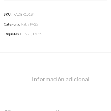
SKU:
FADBR10184
Categoría:
Falda PV25
Etiquetas
F-PV25
,
PV-25
Abrigos
Información adicional
Talla