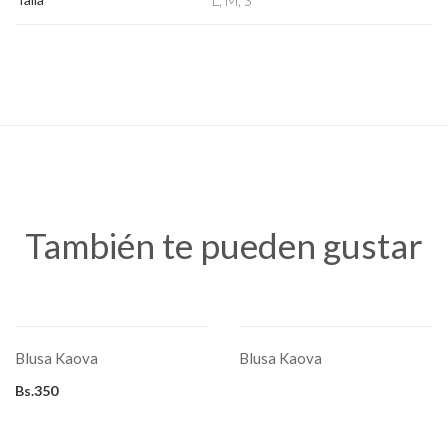
L, M, S
Sacos
También te pueden gustar
SELECCIONAR OPCIONES
LEER MÁS
Este
producto
Blusa Kaova
Blusa Kaova
tiene
múltiples
variantes.
Bs.
350
Las
opciones
se
SELECCIONAR OPCIONES
SELECCIONAR OPCIONES
pueden