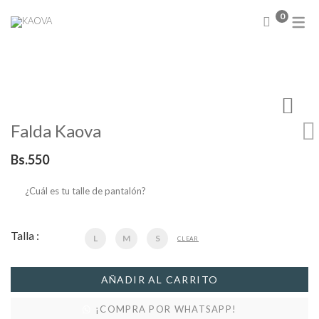
0
NUEVA COLECCIÓN
Abrigos
Sweater
Chamarras
Falda Kaova
Chalecos
Blusas
Bs.
550
Camisas
Conjuntos
¿Cuál es tu talle de pantalón?
Faldas
Vestidos
Talla :
L
M
S
CLEAR
AÑADIR AL CARRITO
¡COMPRA POR WHATSAPP!