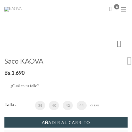
0
NUEVA COLECCIÓN
Abrigos
Sweater
Chamarras
Chalecos
Saco KAOVA
Blusas
Camisas
Bs.
1,690
Conjuntos
Faldas
¿Cuál es tu talle?
Vestidos
Talla :
38
40
42
44
CLEAR
AÑADIR AL CARRITO