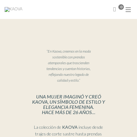
0
NUEVA COLECCIÓN
Abrigos
Sweater
Chamarras
“En Kaova, creemos en la moda
Chalecos
sostenible con prendas
atemporales que trascienden
Blusas
tendencias y cuentan historias,
Camisas
reflejando nuestro legado de
Conjuntos
calidad y estilo.”
Faldas
Vestidos
UNA MUJER IMAGINÓ Y CREÓ
KAOVA, UN SÍMBOLO DE ESTILO Y
ELEGANCIA FEMENINA.
HACE MÁS DE 26 AÑOS…
La colección de
KAOVA
incluye desde
trajes de corte sastre hasta prendas