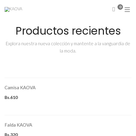
0
Productos recientes
NUEVA COLECCIÓN
Abrigos
Sweater
Explora nuestra nueva colección y mantente a la vanguardia de
Chamarras
la moda.
Chalecos
Blusas
Camisas
SELECCIONAR OPCIONES
Conjuntos
Este
producto
Faldas
Camisa KAOVA
tiene
múltiples
Vestidos
variantes.
Bs.
610
Las
opciones
se
SELECCIONAR OPCIONES
pueden
elegir
Este
en
producto
la
Falda KAOVA
tiene
página
múltiples
de
variantes.
Bs.
320
producto