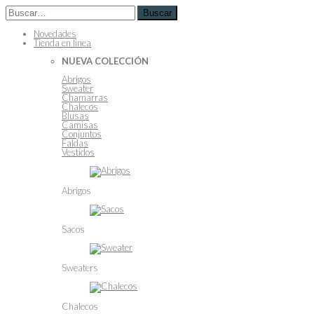
Buscar
Novedades
Tienda en linea
NUEVA COLECCIÓN
Abrigos
Sweater
Chamarras
Chalecos
Blusas
Camisas
Conjuntos
Faldas
Vestidos
Abrigos
Sacos
Sweaters
Chalecos