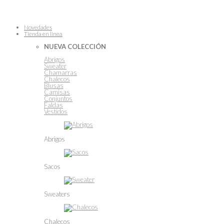
Novedades
Tienda en linea
NUEVA COLECCIÓN
Abrigos
Sweater
Chamarras
Chalecos
Blusas
Camisas
Conjuntos
Faldas
Vestidos
Abrigos
Sacos
Sweaters
Chalecos