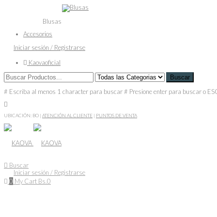
Blusas
Accesorios
Iniciar sesión / Registrarse
Kaovaoficial
Buscar
# Escriba al menos 1 character para buscar
# Presione enter para buscar o ES
UBICACIÓN: BO
|
ATENCIÓN AL CLIENTE
|
PUNTOS DE VENTA
Buscar
Iniciar sesión / Registrarse
0
My Cart
Bs.
0