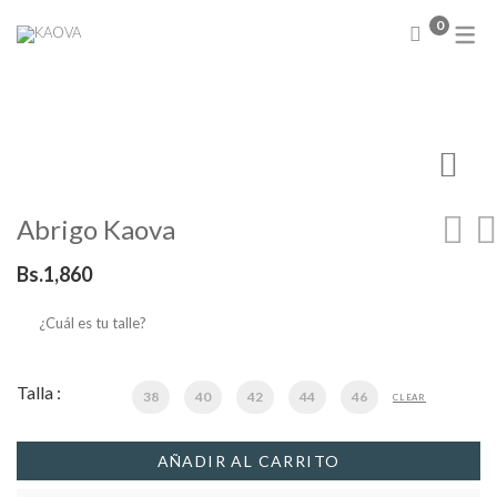
0
NUEVA COLECCIÓN
Abrigos
Sweater
Chamarras
Chalecos
Abrigo Kaova
Blusas
Camisas
Bs.
1,860
Conjuntos
Faldas
¿Cuál es tu talle?
Vestidos
Talla :
38
40
42
44
46
CLEAR
AÑADIR AL CARRITO