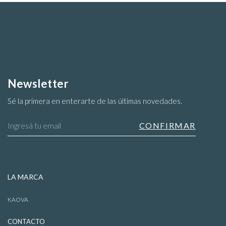
producto
producto
Newsletter
Sé la primera en enterarte de las últimas novedades.
Blusas
LA MARCA
KAOVA
CONTACTO