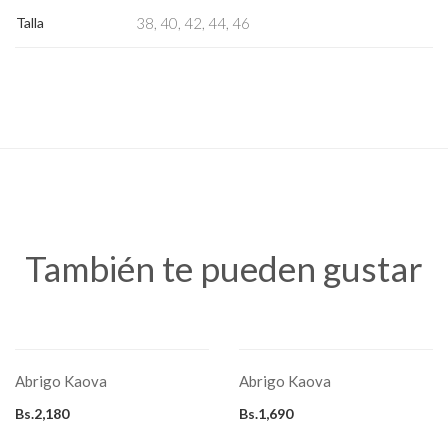
Talla
38, 40, 42, 44, 46
Sacos
También te pueden gustar
SELECCIONAR OPCIONES
SELECCIONAR OPCIONES
Este
Este
producto
producto
Abrigo Kaova
Abrigo Kaova
tiene
tiene
múltiples
múltiples
variantes.
variantes.
Bs.
2,180
Bs.
1,690
Las
Las
opciones
opciones
se
se