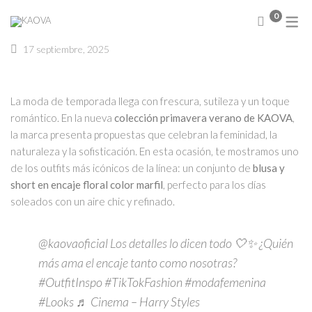
0
17 septiembre, 2025
NUEVA COLECCIÓN
Abrigos
Sweater
La moda de temporada llega con frescura, sutileza y un toque
Chamarras
romántico. En la nueva
colección primavera verano de KAOVA
,
Chalecos
la marca presenta propuestas que celebran la feminidad, la
Blusas
naturaleza y la sofisticación. En esta ocasión, te mostramos uno
Camisas
de los outfits más icónicos de la línea: un conjunto de
blusa y
Conjuntos
short en encaje floral color marfil
, perfecto para los días
Faldas
soleados con un aire chic y refinado.
Vestidos
@kaovaoficial
Los detalles lo dicen todo 🤍✨ ¿Quién
más ama el encaje tanto como nosotras?
#OutfitInspo
#TikTokFashion
#modafemenina
#Looks
♬ Cinema – Harry Styles