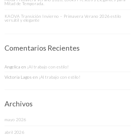
Mitad de Temporada.
KAOVA Transición Invierno – Primavera Verano 2026 estilo
versátil y elegante
Comentarios Recientes
Angelica
en
¡Al trabajo con estilo!
Victoria Lagos
en
¡Al trabajo con estilo!
Archivos
mayo 2026
abril 2026