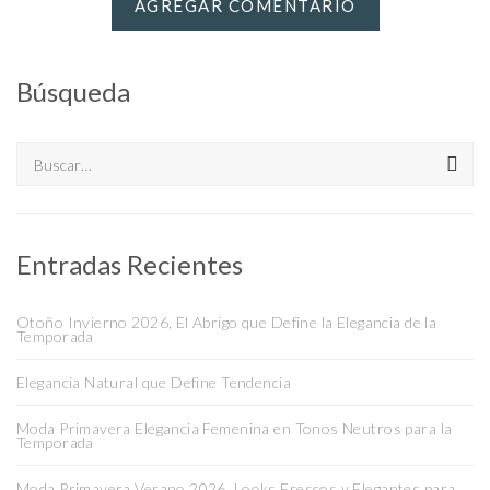
Búsqueda
Search
for:
Entradas Recientes
Otoño Invierno 2026, El Abrigo que Define la Elegancia de la
Temporada
Elegancia Natural que Define Tendencia
Moda Primavera Elegancia Femenina en Tonos Neutros para la
Temporada
Moda Primavera Verano 2026, Looks Frescos y Elegantes para